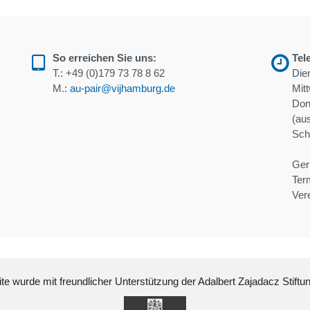
So erreichen Sie uns:
Tel
T.:
+49 (0)179 73 78 8 62
Die
M.:
au-pair@vijhamburg.de
Mit
Don
(au
Schu
Ger
Ter
Ver
e wurde mit freundlicher Unterstützung der Adalbert Zajadacz Stiftu