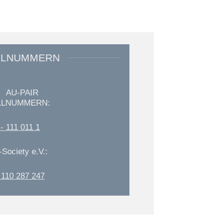
LLNUMMERN
AU-PAIR
LLNUMMERN:
- 111 011 1
-Society e.V.:
 110 287 247