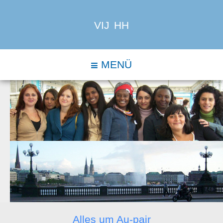
VIJ HH
MENÜ
Alles um Au-pair