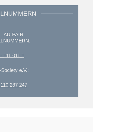
LLNUMMERN
AU-PAIR
LLNUMMERN:
- 111 011 1
-Society e.V.:
 110 287 247