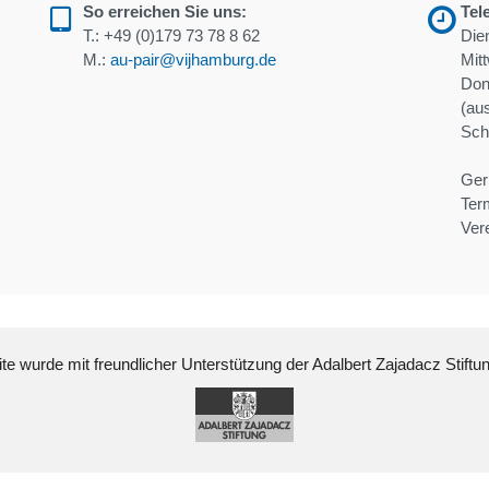
So erreichen Sie uns:
Tel
T.:
+49 (0)179 73 78 8 62
Die
M.:
au-pair@vijhamburg.de
Mit
Don
(au
Schu
Ger
Ter
Ver
e wurde mit freundlicher Unterstützung der Adalbert Zajadacz Stiftu