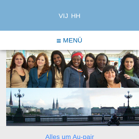
VIJ HH
MENÜ
Alles um Au-pair